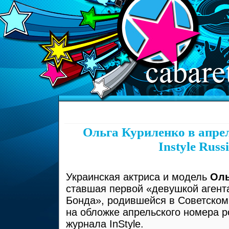
Ольга Куриленко в апре
Instyle Russ
Украинская актриса и модель
Оль
ставшая первой «девушкой агент
Бонда», родившейся в Советском
на обложке апрельского номера р
журнала InStyle.