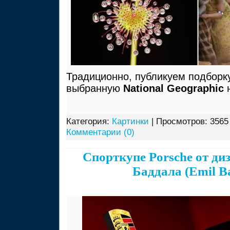
Традиционно, публикуем подборк
выбранную
National Geographic
н
Категория:
Картинки
| Просмотров: 3565
Комментарии (0)
Спорткупе Porsche от ди
Баддала (Emil B