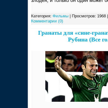
злодея, и только он один может о
Категория:
Фильмы
| Просмотров: 1968 
Комментарии (0)
Гранаты для «сине-гран
Рубина (Все г