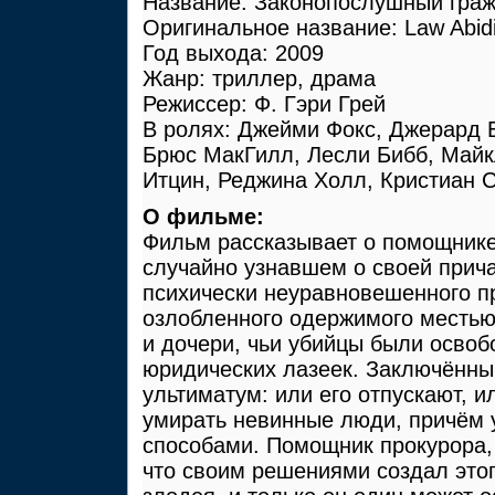
Название: Законопослушный гра
Оригинальное название: Law Abidi
Год выхода: 2009
Жанр: триллер, драма
Режиссер: Ф. Гэри Грей
В ролях: Джейми Фокс, Джерард 
Брюс МакГилл, Лесли Бибб, Майк
Итцин, Реджина Холл, Кристиан 
О фильме:
Фильм рассказывает о помощнике
случайно узнавшем о своей прича
психически неуравновешенного п
озлобленного одержимого местью
и дочери, чьи убийцы были освоб
юридических лазеек. Заключённы
ультиматум: или его отпускают, и
умирать невинные люди, причём
способами. Помощник прокурора, 
что своим решениями создал это