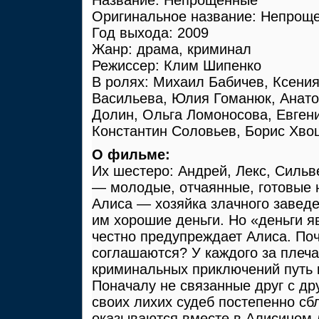
Оригинальное название: Непрощ
Год выхода: 2009
Жанр: драма, криминал
Режиссер: Клим Шипенко
В ролях: Михаил Бабичев, Ксения
Васильева, Юлия Гоманюк, Анато
Долин, Ольга Ломоносова, Евген
Константин Соловьев, Борис Хво
О фильме:
Их шестеро: Андрей, Лекс, Сильв
— молодые, отчаянные, готовые 
Алиса — хозяйка злачного завед
им хорошие деньги. Но «деньги я
честно предупреждает Алиса. По
соглашаются? У каждого за плеч
криминальных приключений путь 
Поначалу не связанные друг с др
своих лихих судеб постепенно сб
оказываются вместе в Алисином 