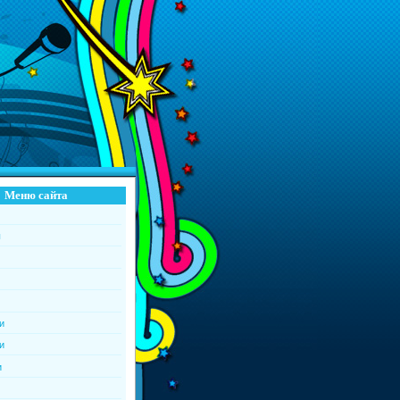
Меню сайта
ы
и
и
и