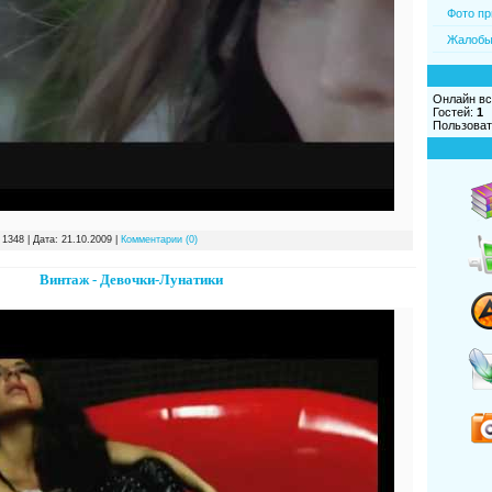
Фото пр
Жалобы
Онлайн вс
Гостей:
1
Пользоват
 1348 | Дата:
21.10.2009
|
Комментарии (0)
Винтаж - Девочки-Лунатики