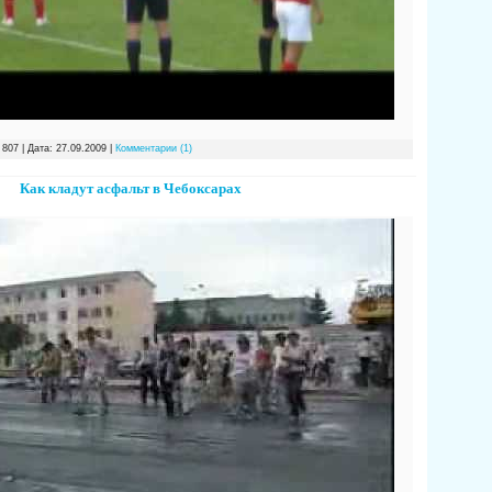
 807 | Дата:
27.09.2009
|
Комментарии (1)
Как кладут асфальт в Чебоксарах