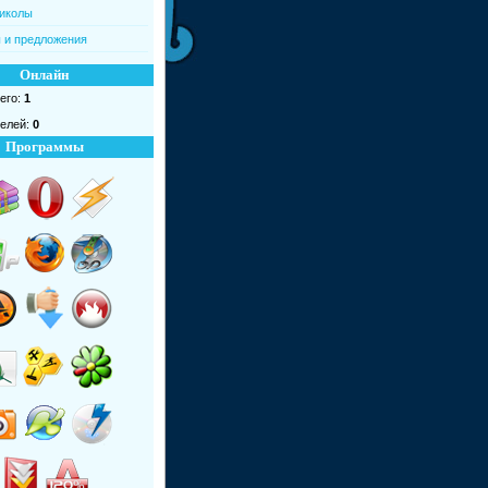
иколы
 и предложения
Онлайн
его:
1
елей:
0
Программы