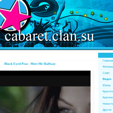
Главная
Black Eyed Peas - Meet Me Halfway
Фильм
Софт
Видео
Юмор
Красотк
Картинк
Новост
Другое