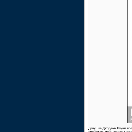
Девушка Джорджа Клуни поя
пробивала себе дорогу к сл