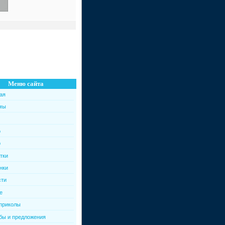
Меню сайта
ая
мы
о
р
тки
нки
сти
е
приколы
ы и предложения