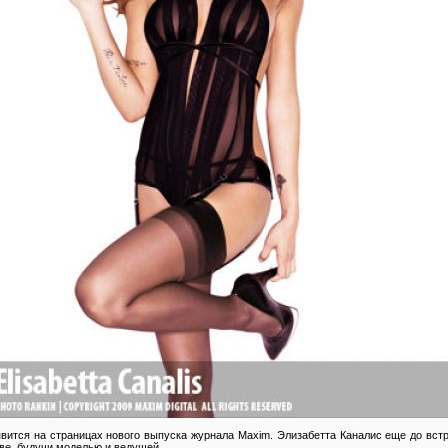
вится на страницах нового выпуска журнала Maxim. Элизабетта Каналис еще до вст
аве, будучи моделью и ведущей.