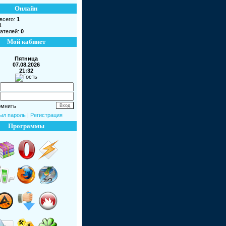
Онлайн
всего:
1
1
ателей:
0
Мой кабинет
Пятница
07.08.2026
21:32
омнить
ыл пароль
|
Регистрация
Программы