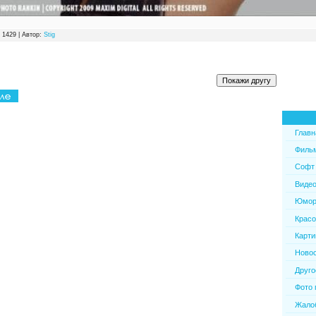
 1429 | Автор:
Stig
Главн
Филь
Софт
Виде
Юмо
Красо
Карти
Ново
Друго
Фото 
Жалоб